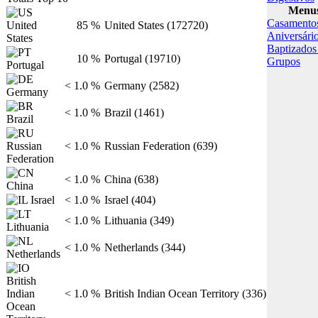
Menus
Casamento
85 %
United States (172720)
Aniversári
Baptizado
10 %
Portugal (19710)
Grupos
< 1.0 %
Germany (2582)
< 1.0 %
Brazil (1461)
< 1.0 %
Russian Federation (639)
< 1.0 %
China (638)
< 1.0 %
Israel (404)
< 1.0 %
Lithuania (349)
< 1.0 %
Netherlands (344)
< 1.0 %
British Indian Ocean Territory (336)