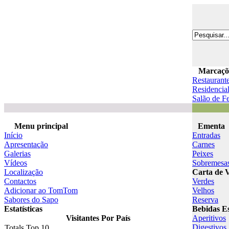
Marcaçõ
Restaurant
Residencia
Salão de Fe
Menu principal
Ementa
Início
Entradas
Apresentação
Carnes
Galerias
Peixes
Vídeos
Sobremesa
Localização
Carta de 
Contactos
Verdes
Adicionar ao TomTom
Velhos
Sabores do Sapo
Reserva
Estatísticas
Bebidas Es
Visitantes Por País
Aperitivos
Digestivos
Totals Top 10